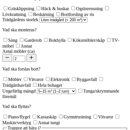
Gräsklippning
Häck & buskar
Ogräsrensning
Lövkrattning
Beskärning
Bortforsling av ris
Trädgårdens storlek
Vad ska monteras?
Säng
Garderob
Bokhylla
Köksmöbler/skåp
TV-
möbel
Annat
Antal möbler (ca)
Vad ska forslas bort?
Möbler
Vitvaror
Elektronik
Byggavfall
Trädgårdsavfall
Hela bohaget
Ungefärlig mängd
Tunga/skrymmande
föremål
Vad ska flyttas?
Piano/flygel
Kassaskåp
Gymutrustning
Vitvaror
Maskin/verktyg
Annat tungt
Trappor att bära i?