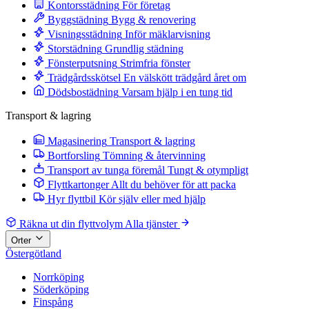
Kontorsstädning
För företag
Byggstädning
Bygg & renovering
Visningsstädning
Inför mäklarvisning
Storstädning
Grundlig städning
Fönsterputsning
Strimfria fönster
Trädgårdsskötsel
En välskött trädgård året om
Dödsbostädning
Varsam hjälp i en tung tid
Transport & lagring
Magasinering
Transport & lagring
Bortforsling
Tömning & återvinning
Transport av tunga föremål
Tungt & otympligt
Flyttkartonger
Allt du behöver för att packa
Hyr flyttbil
Kör själv eller med hjälp
Räkna ut din flyttvolym
Alla tjänster
Orter
Östergötland
Norrköping
Söderköping
Finspång