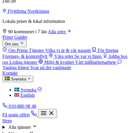
Din ort
Flyttfirma Norrköping
Lokala priser & lokal information
90 kommuner i 7 län
Alla orter
Priser
Guider
Om oss
Om Prima Tjänster
Vilka vi är & vår garanti
För företag
Företags- & kontorsflytt
Våra orter
Se var vi finns
Jobba hos
oss
Lediga tjänster
Miljö & kvalitet
Vårt hållbarhetsarbete
Vanliga frågor
Svar på det vanligaste
Kontakt
Svenska
Svenska
English
010-880 08 48
Få gratis offert
Hem
Alla tjänster