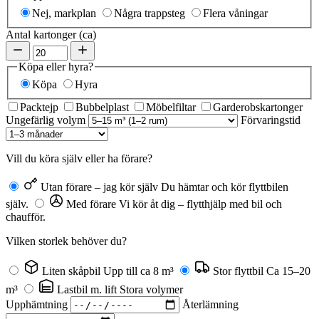
Nej, markplan
Några trappsteg
Flera våningar
Antal kartonger (ca)
Köpa eller hyra?
Köpa
Hyra
Packtejp
Bubbelplast
Möbelfiltar
Garderobskartonger
Ungefärlig volym
Förvaringstid
Vill du köra själv eller ha förare?
Utan förare – jag kör själv
Du hämtar och kör flyttbilen
själv.
Med förare
Vi kör åt dig – flytthjälp med bil och
chaufför.
Vilken storlek behöver du?
Liten skåpbil
Upp till ca 8 m³
Stor flyttbil
Ca 15–20
m³
Lastbil m. lift
Stora volymer
Upphämtning
Återlämning