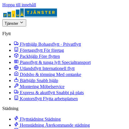
Hoppa till innehåll
Tjänster
Flytt
Flytthjälp
Bohagsflytt · Privatflytt
Företagsflytt
För företag
Packhjälp
Före flytten
Pianoflytt & tunga lyft
Specialtransport
Utlandsflytt
Internationell flytt
Dödsbo & tömning
Med omtanke
Bärhjälp
Snabb hjälp
Montering
Möbelservice
Express & akutflytt
Snabbt på plats
Kontorsflytt
Flytta arbetsplatsen
Städning
Flyttstädning
Städning
Hemstädning
Återkommande städning