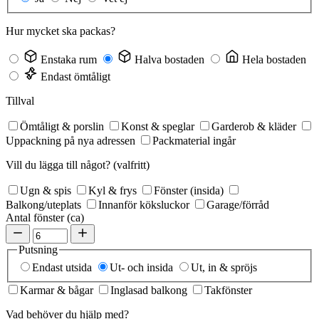
Hur mycket ska packas?
Enstaka rum
Halva bostaden
Hela bostaden
Endast ömtåligt
Tillval
Ömtåligt & porslin
Konst & speglar
Garderob & kläder
Uppackning på nya adressen
Packmaterial ingår
Vill du lägga till något?
(valfritt)
Ugn & spis
Kyl & frys
Fönster (insida)
Balkong/uteplats
Innanför köksluckor
Garage/förråd
Antal fönster (ca)
Putsning
Endast utsida
Ut- och insida
Ut, in & spröjs
Karmar & bågar
Inglasad balkong
Takfönster
Vad behöver du hjälp med?