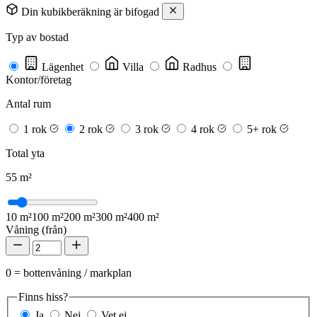
Din kubikberäkning är bifogad
Typ av bostad
Lägenhet
Villa
Radhus
Kontor/företag
Antal rum
1 rok
2 rok
3 rok
4 rok
5+ rok
Total yta
55
m²
10 m²
100 m²
200 m²
300 m²
400 m²
Våning (från)
0 = bottenvåning / markplan
Finns hiss?
Ja
Nej
Vet ej