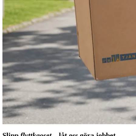
Slipp
flyttkaoset
– låt oss göra jobbet.