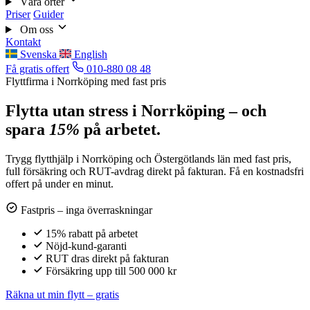
Våra orter
Priser
Guider
Om oss
Kontakt
Svenska
English
Få gratis offert
010-880 08 48
Flyttfirma i Norrköping med fast pris
Flytta utan stress i Norrköping – och
spara
15%
på arbetet.
Trygg flytthjälp i Norrköping och Östergötlands län med fast pris,
full försäkring och RUT-avdrag direkt på fakturan. Få en kostnadsfri
offert på under en minut.
Fastpris – inga överraskningar
15% rabatt på arbetet
Nöjd-kund-garanti
RUT dras direkt på fakturan
Försäkring upp till 500 000 kr
Räkna ut min flytt – gratis