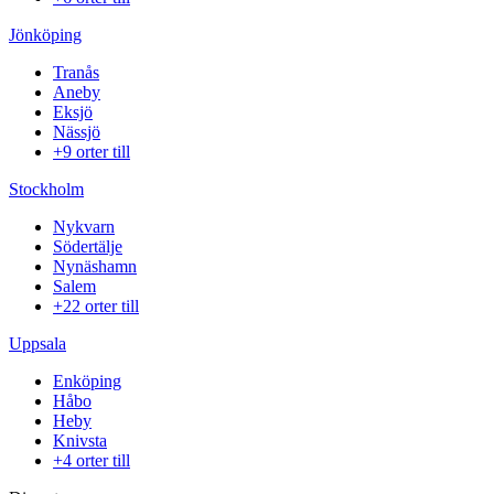
Jönköping
Tranås
Aneby
Eksjö
Nässjö
+9 orter till
Stockholm
Nykvarn
Södertälje
Nynäshamn
Salem
+22 orter till
Uppsala
Enköping
Håbo
Heby
Knivsta
+4 orter till