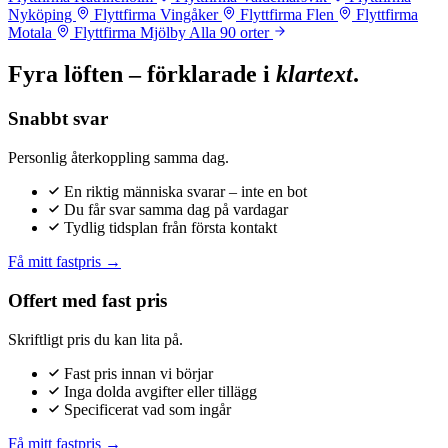
Nyköping
Flyttfirma Vingåker
Flyttfirma Flen
Flyttfirma
Motala
Flyttfirma Mjölby
Alla 90 orter
Fyra löften – förklarade i
klartext
.
Snabbt svar
Personlig återkoppling samma dag.
En riktig människa svarar – inte en bot
Du får svar samma dag på vardagar
Tydlig tidsplan från första kontakt
Få mitt fastpris →
Offert med fast pris
Skriftligt pris du kan lita på.
Fast pris innan vi börjar
Inga dolda avgifter eller tillägg
Specificerat vad som ingår
Få mitt fastpris →