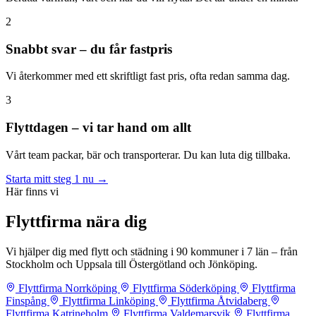
2
Snabbt svar – du får fastpris
Vi återkommer med ett skriftligt fast pris, ofta redan samma dag.
3
Flyttdagen – vi tar hand om allt
Vårt team packar, bär och transporterar. Du kan luta dig tillbaka.
Starta mitt steg 1 nu →
Här finns vi
Flyttfirma nära dig
Vi hjälper dig med flytt och städning i 90 kommuner i 7 län – från
Stockholm och Uppsala till Östergötland och Jönköping.
Flyttfirma Norrköping
Flyttfirma Söderköping
Flyttfirma
Finspång
Flyttfirma Linköping
Flyttfirma Åtvidaberg
Flyttfirma Katrineholm
Flyttfirma Valdemarsvik
Flyttfirma