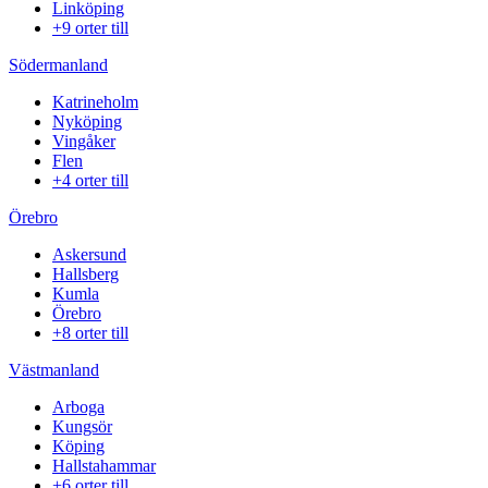
Linköping
+9 orter till
Södermanland
Katrineholm
Nyköping
Vingåker
Flen
+4 orter till
Örebro
Askersund
Hallsberg
Kumla
Örebro
+8 orter till
Västmanland
Arboga
Kungsör
Köping
Hallstahammar
+6 orter till