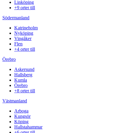
Linköping
+9 orter till
Södermanland
Katrineholm
Nyköping
Vingåker
Flen
+4 orter till
Örebro
Askersund
Hallsberg
Kumla
Örebro
+8 orter till
Västmanland
Arboga
Kungsör
Köping
Hallstahammar
+6 orter till