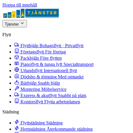
Hoppa till innehåll
Tjänster
Flytt
Flytthjälp
Bohagsflytt · Privatflytt
Företagsflytt
För företag
Packhjälp
Före flytten
Pianoflytt & tunga lyft
Specialtransport
Utlandsflytt
Internationell flytt
Dödsbo & tömning
Med omtanke
Bärhjälp
Snabb hjälp
Montering
Möbelservice
Express & akutflytt
Snabbt på plats
Kontorsflytt
Flytta arbetsplatsen
Städning
Flyttstädning
Städning
Hemstädning
Återkommande städning