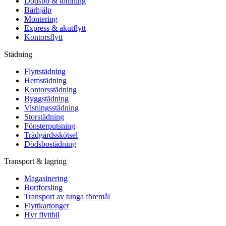
Dödsbo & tömning
Bärhjälp
Montering
Express & akutflytt
Kontorsflytt
Städning
Flyttstädning
Hemstädning
Kontorsstädning
Byggstädning
Visningsstädning
Storstädning
Fönsterputsning
Trädgårdsskötsel
Dödsbostädning
Transport & lagring
Magasinering
Bortforsling
Transport av tunga föremål
Flyttkartonger
Hyr flyttbil