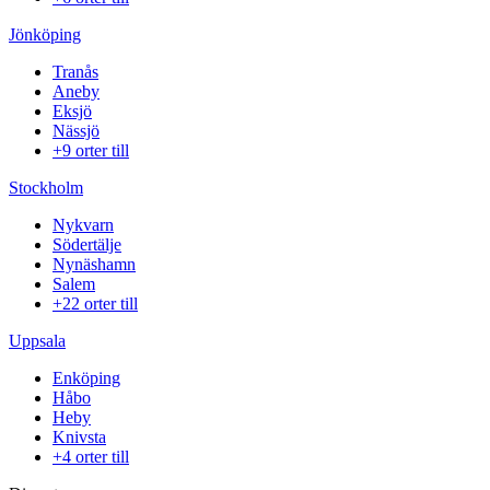
Jönköping
Tranås
Aneby
Eksjö
Nässjö
+9 orter till
Stockholm
Nykvarn
Södertälje
Nynäshamn
Salem
+22 orter till
Uppsala
Enköping
Håbo
Heby
Knivsta
+4 orter till