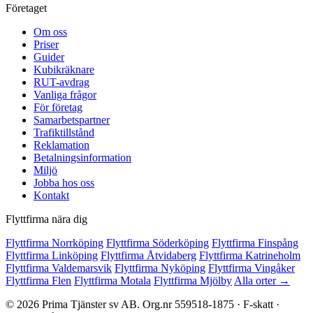
Företaget
Om oss
Priser
Guider
Kubikräknare
RUT-avdrag
Vanliga frågor
För företag
Samarbetspartner
Trafiktillstånd
Reklamation
Betalningsinformation
Miljö
Jobba hos oss
Kontakt
Flyttfirma nära dig
Flyttfirma Norrköping
Flyttfirma Söderköping
Flyttfirma Finspång
Flyttfirma Linköping
Flyttfirma Åtvidaberg
Flyttfirma Katrineholm
Flyttfirma Valdemarsvik
Flyttfirma Nyköping
Flyttfirma Vingåker
Flyttfirma Flen
Flyttfirma Motala
Flyttfirma Mjölby
Alla orter →
© 2026 Prima Tjänster sv AB. Org.nr 559518-1875 · F-skatt ·