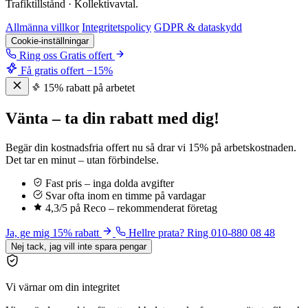
Trafiktillstånd · Kollektivavtal.
Allmänna villkor
Integritetspolicy
GDPR & dataskydd
Cookie-inställningar
Ring oss
Gratis offert
Få gratis offert
−15%
15% rabatt på arbetet
Vänta – ta din rabatt med dig!
Begär din kostnadsfria offert nu så drar vi 15% på arbetskostnaden.
Det tar en minut – utan förbindelse.
Fast pris – inga dolda avgifter
Svar ofta inom en timme på vardagar
4,3/5 på Reco – rekommenderat företag
Ja, ge mig 15% rabatt
Hellre prata? Ring 010-880 08 48
Nej tack, jag vill inte spara pengar
Vi värnar om din integritet