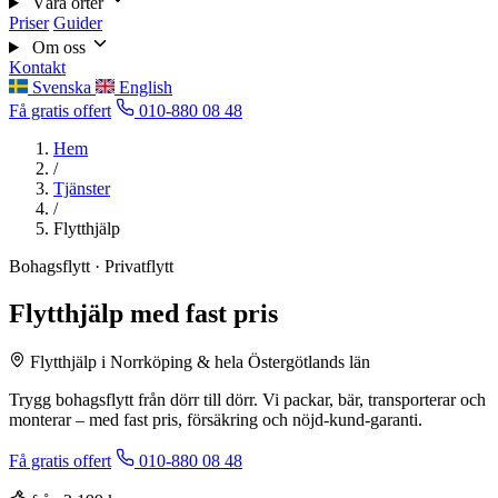
Våra orter
Priser
Guider
Om oss
Kontakt
Svenska
English
Få gratis offert
010-880 08 48
Hem
/
Tjänster
/
Flytthjälp
Bohagsflytt · Privatflytt
Flytthjälp med fast pris
Flytthjälp i Norrköping & hela Östergötlands län
Trygg bohagsflytt från dörr till dörr. Vi packar, bär, transporterar och
monterar – med fast pris, försäkring och nöjd-kund-garanti.
Få gratis offert
010-880 08 48