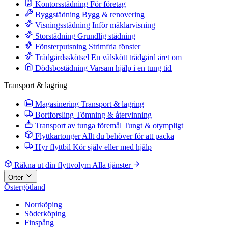
Kontorsstädning
För företag
Byggstädning
Bygg & renovering
Visningsstädning
Inför mäklarvisning
Storstädning
Grundlig städning
Fönsterputsning
Strimfria fönster
Trädgårdsskötsel
En välskött trädgård året om
Dödsbostädning
Varsam hjälp i en tung tid
Transport & lagring
Magasinering
Transport & lagring
Bortforsling
Tömning & återvinning
Transport av tunga föremål
Tungt & otympligt
Flyttkartonger
Allt du behöver för att packa
Hyr flyttbil
Kör själv eller med hjälp
Räkna ut din flyttvolym
Alla tjänster
Orter
Östergötland
Norrköping
Söderköping
Finspång