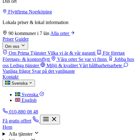
Din ort
Flyttfirma Norrköping
Lokala priser & lokal information
90 kommuner i 7 län
Alla orter
Priser
Guider
Om oss
Om Prima Tjänster
Vilka vi är & vår garanti
För företag
Företags- & kontorsflytt
Våra orter
Se var vi finns
Jobba hos
oss
Lediga tjänster
Miljö & kvalitet
Vårt hållbarhetsarbete
Vanliga frågor
Svar på det vanligaste
Kontakt
Svenska
Svenska
English
010-880 08 48
Få gratis offert
Hem
Alla tjänster