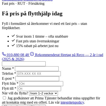
Fast pris · RUT · Försäkring
Få pris på flytthjälp idag
Fyll i formuläret så återkommer vi med ett fast pris – utan
förpliktelser.
Svar inom 1 timme – ofta snabbare
Fast pris utan överraskningar
15% rabatt på arbetet just nu
010-880 08 48
Rekommenderat företag på Reco
— 2 år i rad
(2025 & 2026)
Namn *
Telefon *
E-post *
Flytt från *
Flytt till *
När vill du flytta?
Jag godkänner att Prima Tjänster behandlar mina uppgifter för
att kontakta mig med en offert. Läs vår
integritetspolicy
.