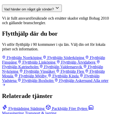
Vad händer om något går sönder?
Vi är fullt ansvarsförsäkrade och ersätter skador enligt Bohag 2010
och gällande branschregler.
Flytthjälp där du bor
Vi utför flytthjälp i 90 kommuner i sju län. Välj din ort för lokala
priser och information.
Flytthjälp Norrköping
Flytthjälp Söderköping
Flytthjälp
Finspång
Flytthjälp Linköping
Flytthjälp Åtvidaberg
Flytthjälp Katrineholm
Flytthjälp Valdemarsvik
Flytthjälp
Nyköping
Flytthjälp Vingåker
Flytthjälp Flen
Flytthjälp
Motala
Flytthjälp Mjölby
Flytthjälp Kinda
Flytthjälp
Vadstena
Flytthjälp Boxholm
Flytthjälp Askersund
Alla orter
Relaterade tjänster
Flyttstädning
Städning
Packhjälp
Före flytten
Magasinering
Transport & lagring