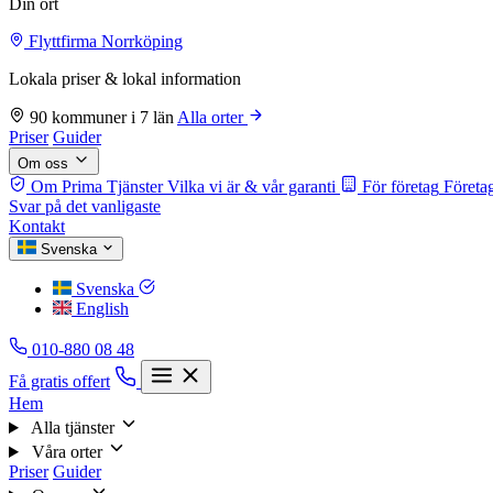
Din ort
Flyttfirma Norrköping
Lokala priser & lokal information
90 kommuner i 7 län
Alla orter
Priser
Guider
Om oss
Om Prima Tjänster
Vilka vi är & vår garanti
För företag
Företag
Svar på det vanligaste
Kontakt
Svenska
Svenska
English
010-880 08 48
Få gratis offert
Hem
Alla tjänster
Våra orter
Priser
Guider