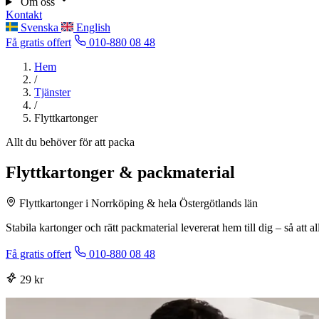
Om oss
Kontakt
Svenska
English
Få gratis offert
010-880 08 48
Hem
/
Tjänster
/
Flyttkartonger
Allt du behöver för att packa
Flyttkartonger & packmaterial
Flyttkartonger i Norrköping & hela Östergötlands län
Stabila kartonger och rätt packmaterial levererat hem till dig – så att a
Få gratis offert
010-880 08 48
29 kr