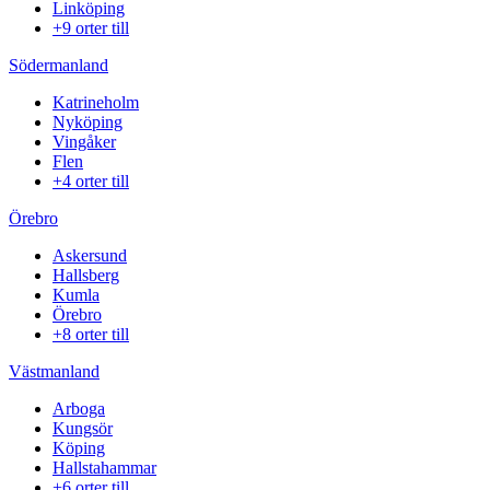
Linköping
+9 orter till
Södermanland
Katrineholm
Nyköping
Vingåker
Flen
+4 orter till
Örebro
Askersund
Hallsberg
Kumla
Örebro
+8 orter till
Västmanland
Arboga
Kungsör
Köping
Hallstahammar
+6 orter till