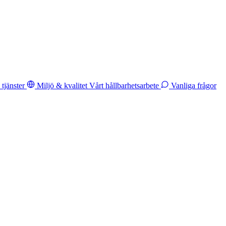
tjänster
Miljö & kvalitet
Vårt hållbarhetsarbete
Vanliga frågor