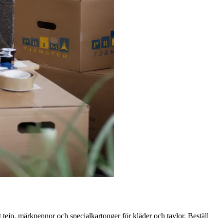
mt tejp, märkpennor och specialkartonger för kläder och tavlor. Beställ