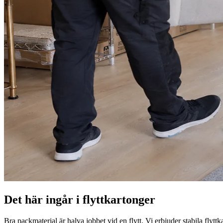
Det här ingår i flyttkartonger
Bra packmaterial är halva jobbet vid en flytt. Vi erbjuder stabila flytt