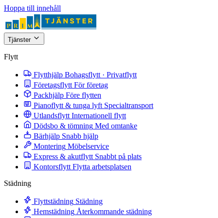
Hoppa till innehåll
Tjänster
Flytt
Flytthjälp
Bohagsflytt · Privatflytt
Företagsflytt
För företag
Packhjälp
Före flytten
Pianoflytt & tunga lyft
Specialtransport
Utlandsflytt
Internationell flytt
Dödsbo & tömning
Med omtanke
Bärhjälp
Snabb hjälp
Montering
Möbelservice
Express & akutflytt
Snabbt på plats
Kontorsflytt
Flytta arbetsplatsen
Städning
Flyttstädning
Städning
Hemstädning
Återkommande städning