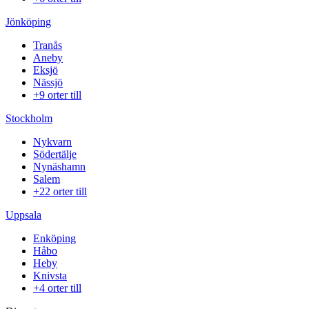
Jönköping
Tranås
Aneby
Eksjö
Nässjö
+9 orter till
Stockholm
Nykvarn
Södertälje
Nynäshamn
Salem
+22 orter till
Uppsala
Enköping
Håbo
Heby
Knivsta
+4 orter till