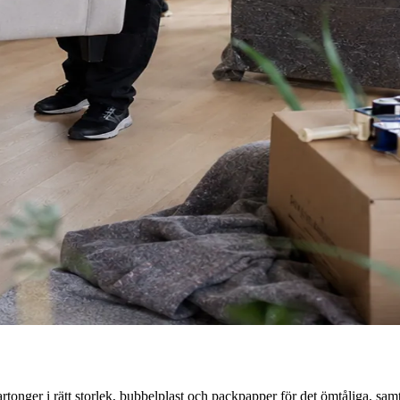
kartonger i rätt storlek, bubbelplast och packpapper för det ömtåliga, sa