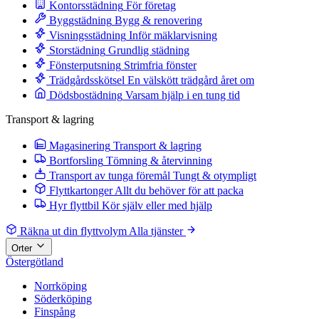
Kontorsstädning
För företag
Byggstädning
Bygg & renovering
Visningsstädning
Inför mäklarvisning
Storstädning
Grundlig städning
Fönsterputsning
Strimfria fönster
Trädgårdsskötsel
En välskött trädgård året om
Dödsbostädning
Varsam hjälp i en tung tid
Transport & lagring
Magasinering
Transport & lagring
Bortforsling
Tömning & återvinning
Transport av tunga föremål
Tungt & otympligt
Flyttkartonger
Allt du behöver för att packa
Hyr flyttbil
Kör själv eller med hjälp
Räkna ut din flyttvolym
Alla tjänster
Orter
Östergötland
Norrköping
Söderköping
Finspång